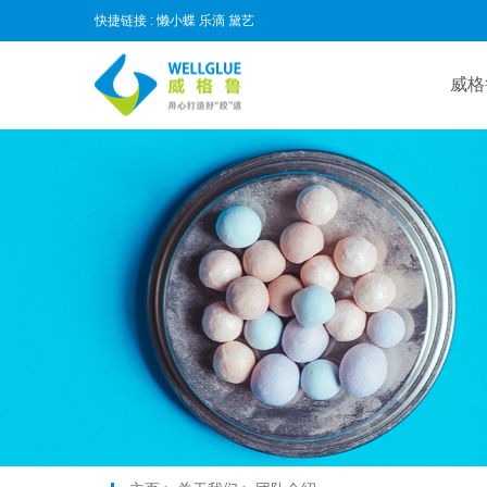
快捷链接 :
懒小蝶
乐滴
黛艺
威格