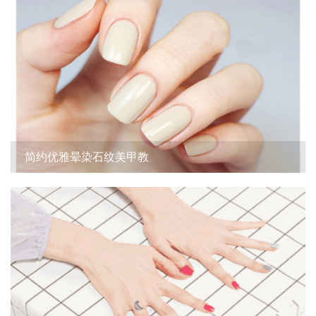
简约优雅晕染石纹美甲教