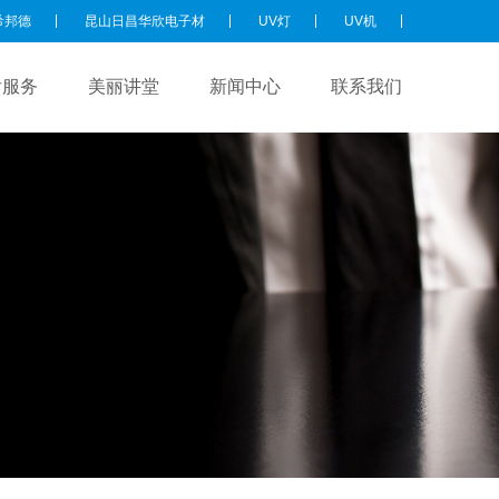
希邦德
昆山日昌华欣电子材
UV灯
UV机
后服务
美丽讲堂
新闻中心
联系我们