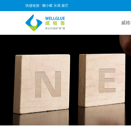
快捷链接 :
懒小蝶
乐滴
黛艺
威格