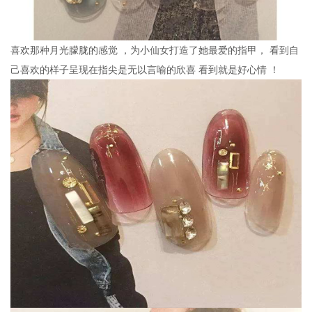
喜欢那种月光朦胧的感觉 ，为小仙女打造了她最爱的指甲， 看到自
己喜欢的样子呈现在指尖是无以言喻的欣喜 看到就是好心情 ！