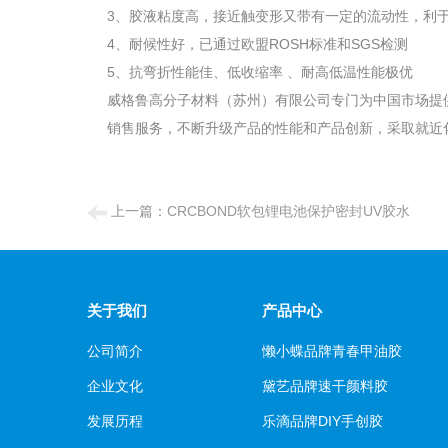
3、胶液粘度高，接近触变形又带有一定的流动性，利
4、耐候性好，已通过欧盟ROSH标准和SGS检测
5、抗弯折性能佳、低收缩率 、耐高低温性能极优
威格鲁高分子材料（苏州）有限公司专门为中国市场提
销售服务，不断升级产品的性能和产品创新，采取就近
上一篇：
CRCBOND软包锂电池保护密封UV胶水
关于我们
产品中心
公司简介
懒小蝶品牌青春甲油胶
企业文化
黛艺品牌速干颜料胶
发展历程
乐滴品牌DIY手创胶