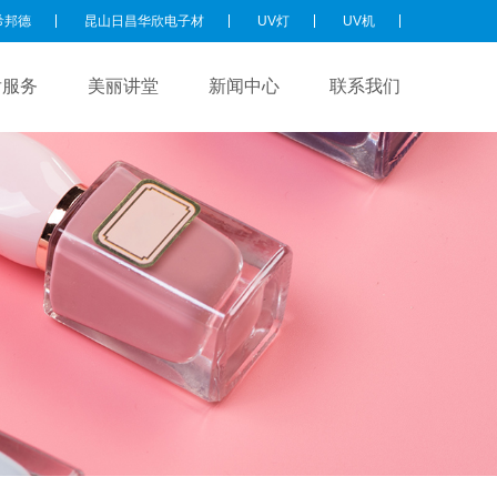
希邦德
昆山日昌华欣电子材
UV灯
UV机
后服务
美丽讲堂
新闻中心
联系我们