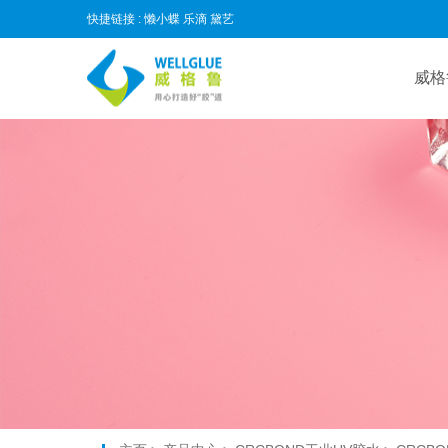
快捷链接 :
懒小蝶
乐滴
黛艺
威格