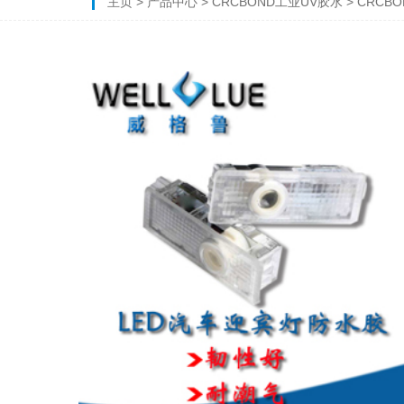
主页
>
产品中心
>
CRCBOND工业UV胶水
> CRCB