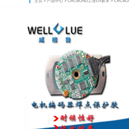
主页
>
产品中心
>
CRCBOND工业UV胶水
> CRC