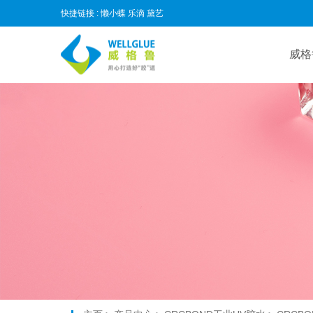
快捷链接 :
懒小蝶
乐滴
黛艺
威格