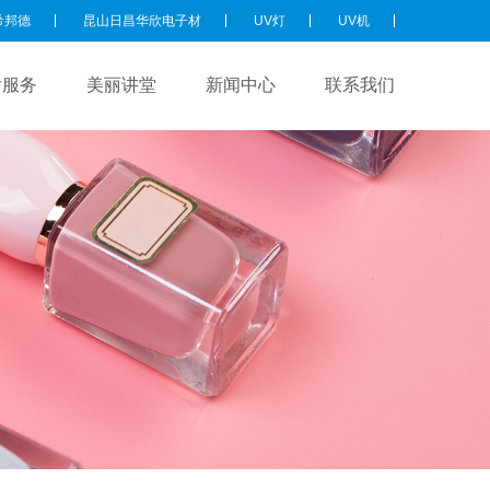
希邦德
昆山日昌华欣电子材
UV灯
UV机
后服务
美丽讲堂
新闻中心
联系我们