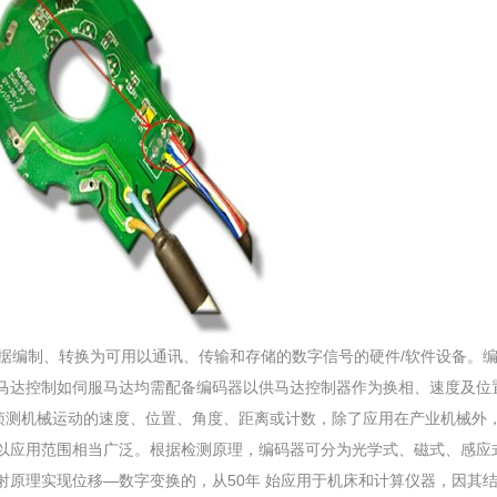
流)或数据编制、转换为可用以通讯、传输和存储的数字信号的硬件/软件设
马达控制如伺服马达均需配备编码器以供马达控制器作为换相、速度及位
，主要用来侦测机械运动的速度、位置、角度、距离或计数，除了应用在产业机械
以应用范围相当广泛。根据检测原理，编码器可分为光学式、磁式、感应
射原理实现位移—数字变换的，从50年 始应用于机床和计算仪器，因其