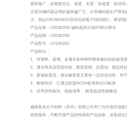
视和推广，在精密定位、速度、长度、加速度、振动等
正因为编码器运用的越来越广泛，从而编码器生产商也
大。所以CRCBOND日昌华欣的客户找到我们，希望
产品名称：CRCBOND 编码器焊点保护用UV胶水
产品品牌：CRCBOND
产品型号：UV196200
产品特点：
1、对塑料、玻璃、金属等多种材料都有极好的粘接强
2、透光率高深层固化快，胶层坚韧、抗震动、稳定性
3、胶液粘度高，接近触变形又带有一定的流动性，利
4、耐候性好，已通过欧盟ROSH标准和SGS检测
5、抗弯折性能佳、低收缩率 、耐高低温性能极优
威格鲁高分子材料（苏州）有限公司专门为中国市场提
销售服务，不断升级产品的性能和产品创新，采取就近